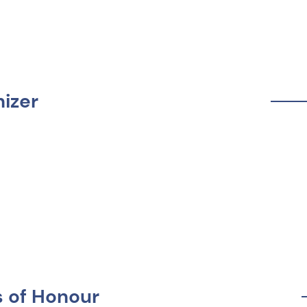
izer
s of Honour