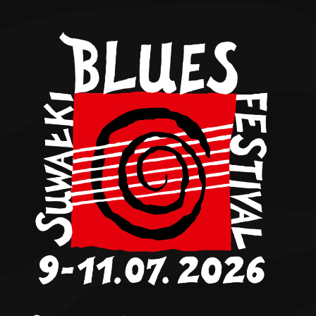
Przejdź
do
treści