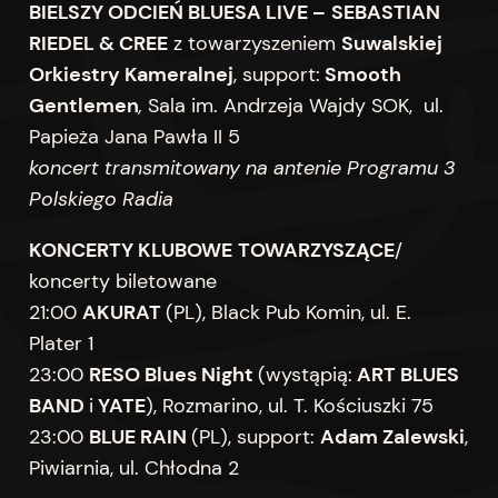
BIELSZY ODCIEŃ BLUESA LIVE –
SEBASTIAN
RIEDEL & CREE
z towarzyszeniem
Suwalskiej
Orkiestry Kameralnej
, support:
Smooth
Gentlemen
,
Sala im. Andrzeja Wajdy SOK, ul.
Papieża Jana Pawła II 5
koncert transmitowany na antenie Programu 3
Polskiego Radia
KONCERTY KLUBOWE
TOWARZYSZĄCE
/
koncerty biletowane
21:00
AKURAT
(PL), Black Pub Komin, ul. E.
Plater 1
23:00
RESO Blues Night
(wystąpią:
ART BLUES
BAND
i
YATE
), Rozmarino, ul. T. Kościuszki 75
23:00
BLUE RAIN
(PL), support:
Adam Zalewski
,
Piwiarnia, ul. Chłodna 2