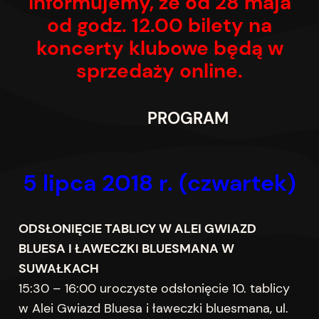
Informujemy, że od 28 maja
od godz. 12.00 bilety na
koncerty klubowe będą w
sprzedaży online.
PROGRAM
5 lipca
201
8 r.
(czwartek)
ODSŁONIĘCIE TABLICY W ALEI GWIAZD
BLUESA I ŁAWECZKI BLUESMANA W
SUWAŁKACH
15:30 – 16:00 uroczyste odsłonięcie 10. tablicy
w Alei Gwiazd Bluesa i ławeczki bluesmana, ul.