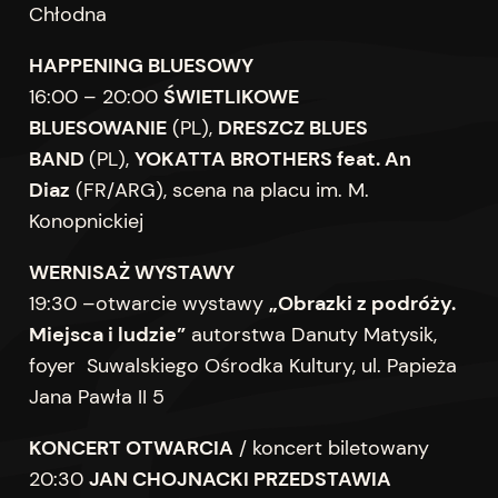
Chłodna
HAPPENING BLUESOWY
16:00 – 20:00
ŚWIETLIKOWE
BLUESOWANIE
(PL),
DRESZCZ BLUES
BAND
(PL),
YOKATTA BROTHERS feat. An
Diaz
(FR/ARG), scena na placu im. M.
Konopnickiej
WERNISAŻ WYSTAWY
19:30 –otwarcie wystawy
„Obrazki z podróży.
Miejsca i ludzie”
autorstwa Danuty Matysik,
foyer Suwalskiego Ośrodka Kultury, ul. Papieża
Jana Pawła II 5
KONCERT OTWARCIA
/ koncert biletowany
20:30
J
AN
CHOJNACKI PRZEDSTAWIA