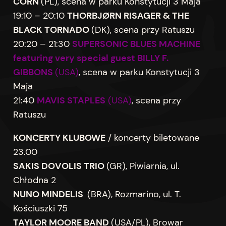
CORN
(PL), scena w parku Konstytucji 3 Maja
19:10 – 20:10
THORBJØRN RISAGER & THE
BLACK TORNADO
(DK), scena przy Ratuszu
20:20 – 21:30
SUPERSONIC BLUES MACHINE
featuring very special guest BILLY F.
GIBBONS
(USA)
, scena w parku Konstytucji 3
Maja
21:40
MAVIS STAPLES
(USA)
, scena przy
Ratuszu
KONCERTY KLUBOWE
/ koncerty biletowane
23.00
SAKIS DOVOLIS TRIO
(GR), Piwiarnia, ul.
Chłodna 2
NUNO MINDELIS
(BRA), Rozmarino, ul. T.
Kościuszki 75
TAYLOR MOORE BAND
(USA/PL), Browar