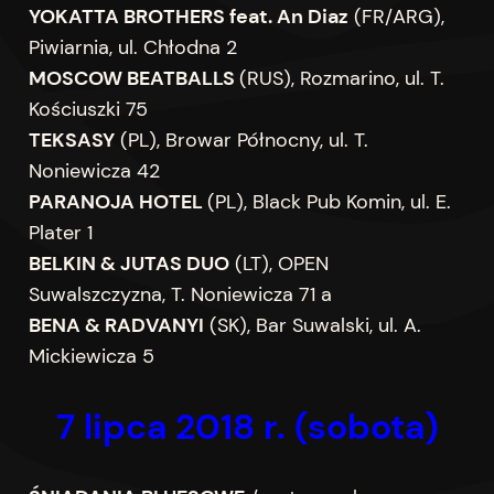
YOKATTA BROTHERS feat. An Diaz
(FR/ARG),
Piwiarnia, ul. Chłodna 2
MOSCOW BEATBALLS
(RUS), Rozmarino, ul. T.
Kościuszki 75
TEKSASY
(PL), Browar Północny, ul. T.
Noniewicza 42
PARANOJA HOTEL
(PL), Black Pub Komin, ul. E.
Plater 1
BELKIN & JUTAS DUO
(LT), OPEN
Suwalszczyzna, T. Noniewicza 71 a
BENA & RADVANYI
(SK), Bar Suwalski, ul. A.
Mickiewicza 5
7 lipca
201
8 r.
(sobota)