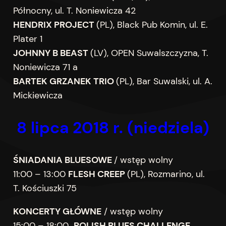
Północny, ul. T. Noniewicza 42
HENDRIX PROJECT
(PL), Black Pub Komin, ul. E.
Plater 1
JOHNNY B BEAST
(LV), OPEN Suwalszczyzna, T.
Noniewicza 71 a
BARTEK GRZANEK TRIO
(PL), Bar Suwalski, ul. A.
Mickiewicza
8 lipca
201
8 r.
(niedziela
)
ŚNIADANIA BLUESOWE
/ wstęp wolny
11:00 – 13:00
FLESH CREEP
(PL), Rozmarino, ul.
T. Kościuszki 75
KONCERTY GŁÓWNE
/ wstęp wolny
15:00 – 18:00
POLISH BLUES CHALLENGE