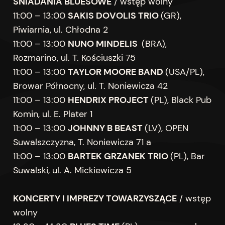
ŚNIADANIA BLUESOWE
/ wstęp wolny
11:00 – 13:00
SAKIS DOVOLIS TRIO
(GR),
Piwiarnia, ul. Chłodna 2
11:00 – 13:00
NUNO MINDELIS
(BRA),
Rozmarino, ul. T. Kościuszki 75
11:00 – 13:00
TAYLOR MOORE BAND
(USA/PL),
Browar Północny, ul. T. Noniewicza 42
11:00 – 13:00
HENDRIX PROJECT
(PL), Black Pub
Komin, ul. E. Plater 1
11:00 – 13:00
JOHNNY B BEAST
(LV), OPEN
Suwalszczyzna, T. Noniewicza 71 a
11:00 – 13:00
BARTEK GRZANEK TRIO
(PL), Bar
Suwalski, ul. A. Mickiewicza 5
KONCERTY I IMPREZY TOWARZYSZĄCE
/ wstęp
wolny