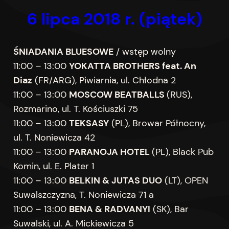
6 lipca
201
8 r.
(piątek)
ŚNIADANIA BLUESOWE
/ wstęp wolny
11:00 – 13:00
YOKATTA BROTHERS feat. An
Diaz
(FR/ARG), Piwiarnia, ul. Chłodna 2
11:00 – 13:00
MOSCOW BEATBALLS
(RUS),
Rozmarino, ul. T. Kościuszki 75
11:00 – 13:00
TEKSASY
(PL), Browar Północny,
ul. T. Noniewicza 42
11:00 – 13:00
PARANOJA HOTEL
(PL), Black Pub
Komin, ul. E. Plater 1
11:00 – 13:00
BELKIN & JUTAS DUO
(LT), OPEN
Suwalszczyzna, T. Noniewicza 71 a
11:00 – 13:00
BENA & RADVANYI
(SK), Bar
Suwalski, ul. A. Mickiewicza 5