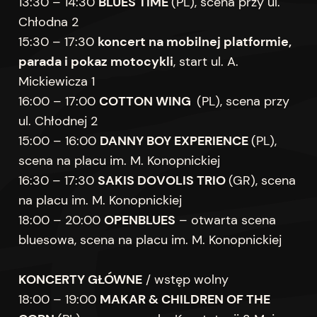
13:30 – 14:30
BLUES TIME
(PL), scena przy ul.
Chłodna 2
15:30 – 17:30
koncert na mobilnej platformie,
parada i pokaz motocykli
, start ul. A.
Mickiewicza 1
16:00 – 17:00
COTTON WING
(PL), scena przy
ul. Chłodnej 2
15:00 – 16:00
DANNY BOY EXPERIENCE
(PL),
scena na placu im. M. Konopnickiej
16:30 – 17:30
SAKIS DOVOLIS TRIO
(GR), scena
na placu im. M. Konopnickiej
18:00 – 20:00
OPENBLUES
– otwarta scena
bluesowa, scena na placu im. M. Konopnickiej
KONCERTY GŁÓWNE
/ wstęp wolny
18:00 – 19:00
MAKAR & CHILDREN OF THE