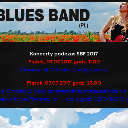
Koncerty podczas SBF 2017
Piątek, 07.07.2017, godz. 11.00
Piwiarnia, ul. Chłodna 2, wstęp wolny
Piątek, 07
.07.2017, godz. 23.00
 ul. Chłodna 2, bilety na
www.bilety.soksuwalki.eu
i w
io w klubie Piwiarnia (pn. – nd. w godz. 12.00-18.00), 