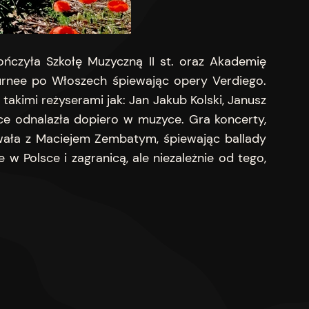
ńczyła Szkołę Muzyczną II st. oraz Akademię
urnee po Włoszech śpiewając opery Verdiego.
akimi reżyserami jak: Jan Jakub Kolski, Janusz
ce odnalazła dopiero w muzyce. Gra koncerty,
owała z Maciejem Zembatym, śpiewając ballady
 w Polsce i zagranicą, ale niezależnie od tego,