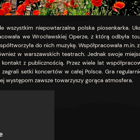
e wszystkim niepowtarzalna polska piosenkarka. Uko
acowała we Wrocławskiej Operze, z którą odbyła to
współtworzyła do nich muzykę. Współpracowała m.in. z t
również w warszawskich teatrach. Jednak swoje miejs
 kontakt z publicznością. Przez wiele lat współprac
 zagrali setki koncertów w całej Polsce. Gra regularnie
 jej występom zawsze towarzyszy gorąca atmosfera.